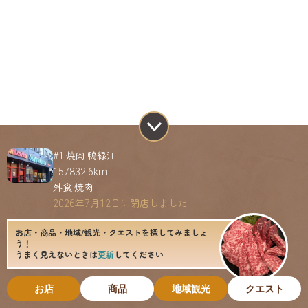
#1 焼肉 鴨緑江
157832.6km
外食 焼肉
2026年7月12日に閉店しました
お店・商品・地域/観光・クエストを探してみましょ
う！
うまく見えないときは
更新
してください
お店
商品
地域観光
クエスト