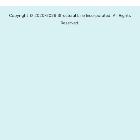
Copyright © 2020-2026 Structural Line Incorporated. All Rights
Reserved.