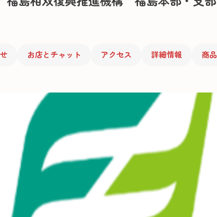
福島相双復興推進機構 福島本部・支部
せ
お店とチャット
アクセス
詳細情報
商品