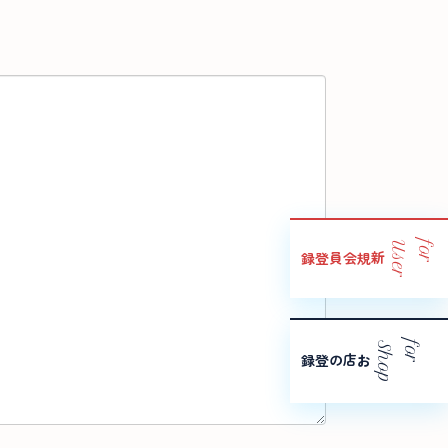
r
f
o
r
U
s
e
新規会員登録
p
f
o
r
S
h
o
お店の登録