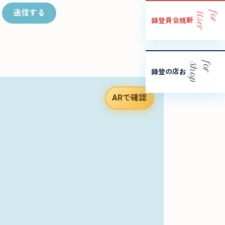
送信する
r
f
o
r
U
s
e
新規会員登録
p
f
o
r
S
h
o
お店の登録
ARで確認